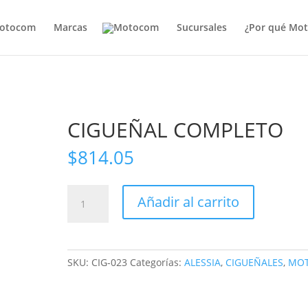
otocom
Marcas
Sucursales
¿Por qué Mo
CIGUEÑAL COMPLETO
$
814.05
CIGUEÑAL
Añadir al carrito
COMPLETO
cantidad
SKU:
CIG-023
Categorías:
ALESSIA
,
CIGUEÑALES
,
MO