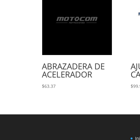
ABRAZADERA DE
A
ACELERADOR
C
$
63.37
$
99.
In