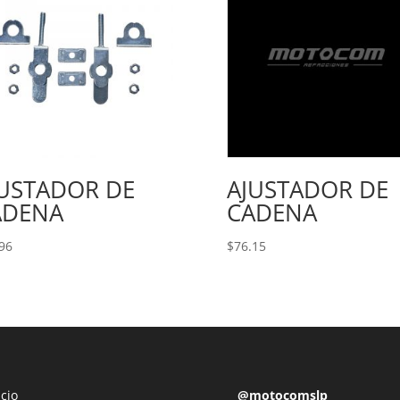
JUSTADOR DE
AJUSTADOR DE
ADENA
CADENA
96
$
76.15
icio
@motocomslp