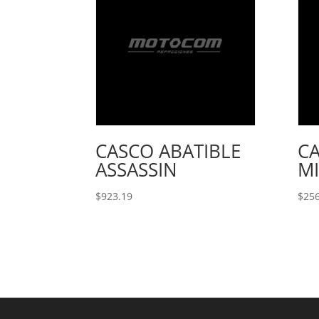
CASCO ABATIBLE
CA
ASSASSIN
MI
$
923.19
$
256