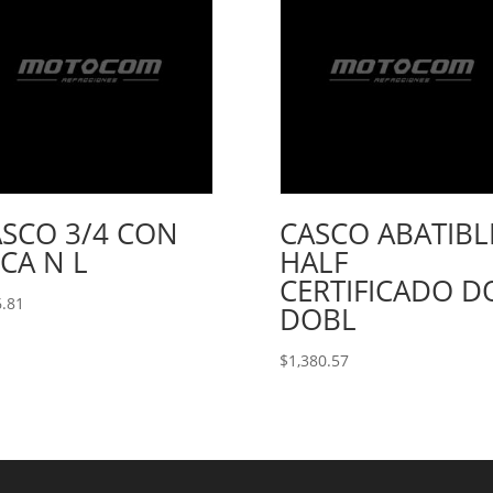
SCO 3/4 CON
CASCO ABATIBL
CA N L
HALF
CERTIFICADO D
.81
DOBL
$
1,380.57