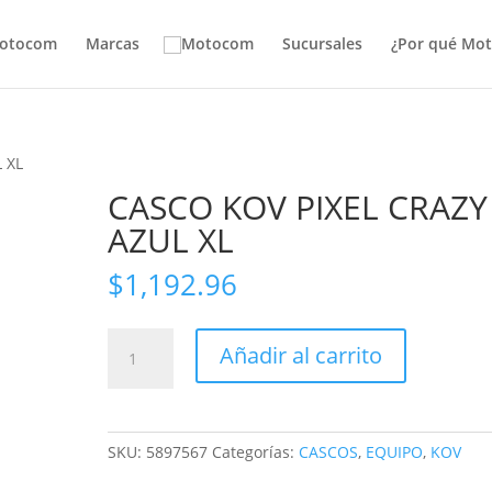
otocom
Marcas
Sucursales
¿Por qué Mo
 XL
CASCO KOV PIXEL CRAZY
AZUL XL
$
1,192.96
CASCO
Añadir al carrito
KOV
PIXEL
CRAZY
AZUL
SKU:
5897567
Categorías:
CASCOS
,
EQUIPO
,
KOV
XL
cantidad