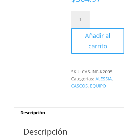
CASCO
CERRADO
INFANTIL
Añadir al
C/LUZ
PALETA
carrito
BABY
cantidad
SKU:
CAS-INF-K2005
Categorías:
ALESSIA
,
CASCOS
,
EQUIPO
Descripción
Descripción