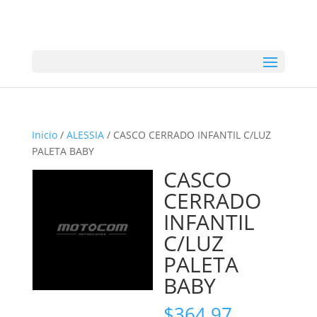
Inicio
/
ALESSIA
/ CASCO CERRADO INFANTIL C/LUZ
PALETA BABY
CASCO
CERRADO
INFANTIL
C/LUZ
PALETA
BABY
$
364.97