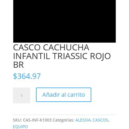
CASCO CACHUCHA
INFANTIL TRIASSIC ROJO
BR
$
364.97
CASCO
Añadir al carrito
CACHUCHA
INFANTIL
TRIASSIC
ROJO
SKU:
CAS-INF-K1003
Categorías:
ALESSIA
,
CASCOS
,
BR
EQUIPO