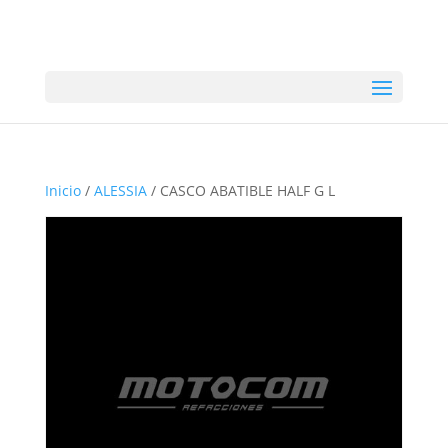
Inicio
/
ALESSIA
/ CASCO ABATIBLE HALF G L