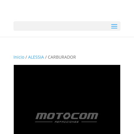
Inicio
/
ALESSIA
/ CARBURADOR