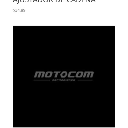
$
34.89