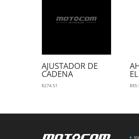
AJUSTADOR DE
A
CADENA
E
$
274.51
$
85.
In