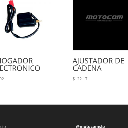
HOGADOR
AJUSTADOR DE
LECTRONICO
CADENA
92
$
122.17
icio
@motocomslp