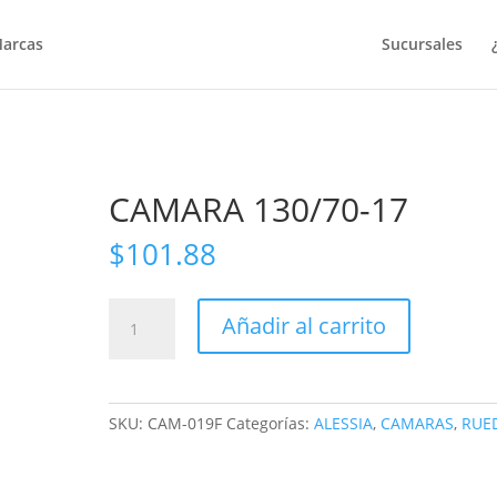
arcas
Sucursales
CAMARA 130/70-17
$
101.88
CAMARA
Añadir al carrito
130/70-
17
cantidad
SKU:
CAM-019F
Categorías:
ALESSIA
,
CAMARAS
,
RUE