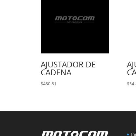
AJUSTADOR DE
A
CADENA
C
$
480.81
$
34.
In