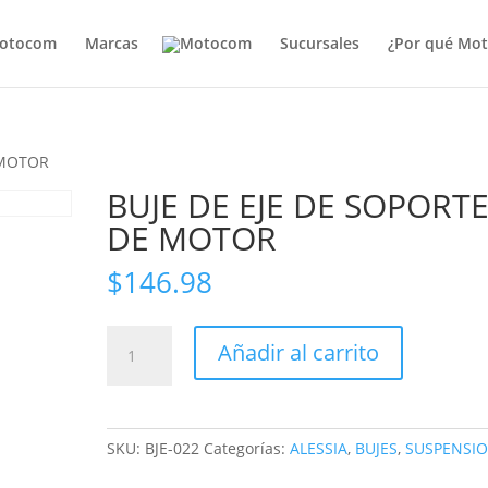
otocom
Marcas
Sucursales
¿Por qué Mo
 MOTOR
BUJE DE EJE DE SOPORT
DE MOTOR
$
146.98
BUJE
Añadir al carrito
DE
EJE
DE
SOPORTE
SKU:
BJE-022
Categorías:
ALESSIA
,
BUJES
,
SUSPENSI
DE
MOTOR