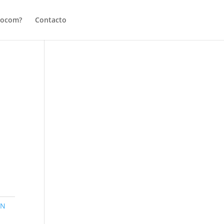
tocom?
Contacto
E
ON