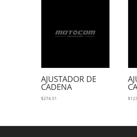
AJUSTADOR DE
A
CADENA
C
$
274.51
$
123