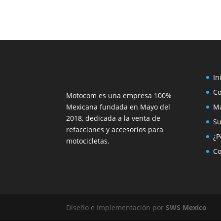
In
C
Motocom es una empresa 100%
Mexicana fundada en Mayo del
M
2018, dedicada a la venta de
Su
refacciones y accesorios para
¿P
motocicletas.
Co
Diseño e Implementación por
SWS Mexico