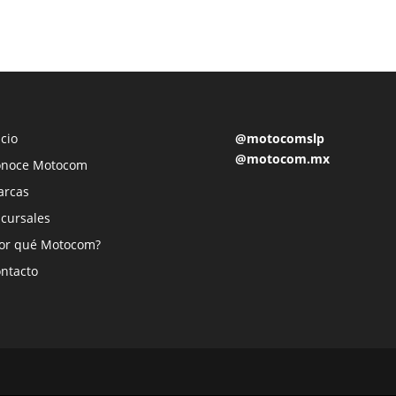
icio
@motocomslp
@motocom.mx
onoce Motocom
arcas
cursales
or qué Motocom?
ntacto