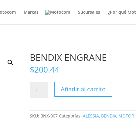
otocom
Marcas
Sucursales
¿Por qué Mo
BENDIX ENGRANE
$
200.44
BENDIX
Añadir al carrito
ENGRANE
cantidad
SKU:
BNX-007
Categorías:
ALESSIA
,
BENDIX
,
MOTOR