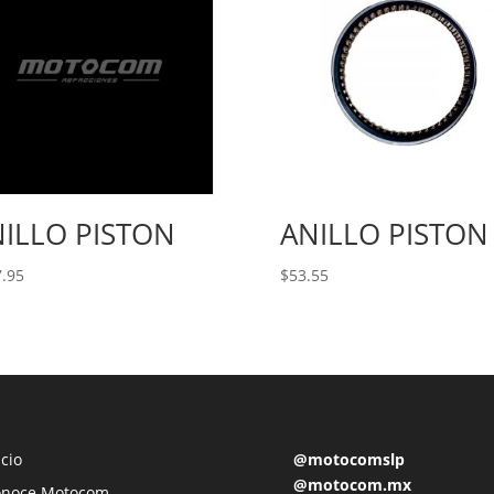
ILLO PISTON
ANILLO PISTON
.95
$
53.55
icio
@motocomslp
@motocom.mx
onoce Motocom