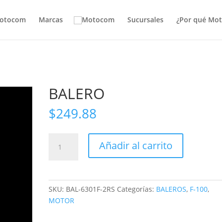
otocom
Marcas
Sucursales
¿Por qué Mo
BALERO
$
249.88
BALERO
Añadir al carrito
cantidad
SKU:
BAL-6301F-2RS
Categorías:
BALEROS
,
F-100
,
MOTOR