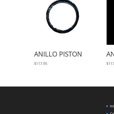
ANILLO PISTON
AN
$
117.95
$
117
In
C