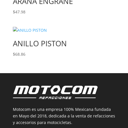
ARAÑA ENGRANE
$
47.98
ANILLO PISTON
$
68.86
Motocom es una empresa 100% Mexicana fundada
en Mayo del 2018, dedicada a la venta de refacciones
y accesorios para motocicletas.