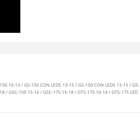
-150 10-13 / GS-150 CON LEDS 13-15 / GS-150 CON LEDS 13-15 / GS-
-18 / GSC-150 15-16 / GSC-175 15-18 / GTS-175 10-14 / GTS-175 LED