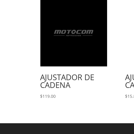
AJUSTADOR DE
A
CADENA
C
$
119.00
$
15.