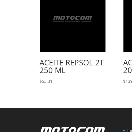
ACEITE REPSOL 2T
AC
250 ML
2
$
53.31
$
139
In