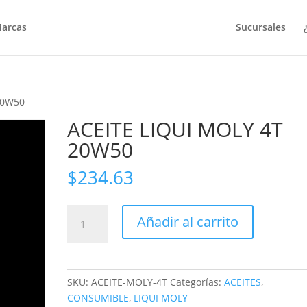
arcas
Sucursales
20W50
ACEITE LIQUI MOLY 4T
20W50
$
234.63
ACEITE
Añadir al carrito
LIQUI
MOLY
4T
20W50
SKU:
ACEITE-MOLY-4T
Categorías:
ACEITES
,
cantidad
CONSUMIBLE
,
LIQUI MOLY