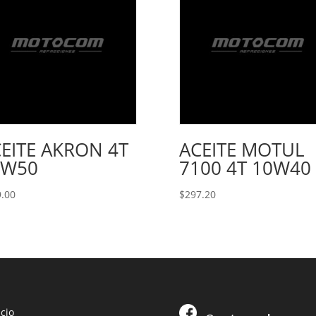
EITE AKRON 4T
ACEITE MOTUL
0W50
7100 4T 10W40
.00
$
297.20
icio