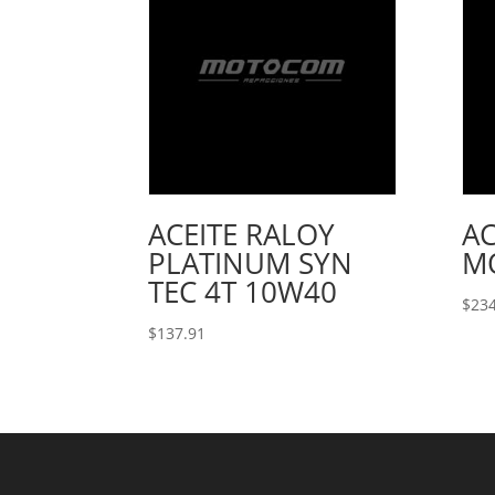
ACEITE RALOY
AC
PLATINUM SYN
M
TEC 4T 10W40
$
234
$
137.91