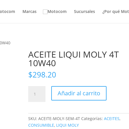
otocom
Marcas
Sucursales
¿Por qué Mo
10W40
ACEITE LIQUI MOLY 4T
10W40
$
298.20
ACEITE
Añadir al carrito
LIQUI
MOLY
4T
10W40
SKU:
ACEITE-MOLY-SEM-4T
Categorías:
ACEITES
,
cantidad
CONSUMIBLE
,
LIQUI MOLY