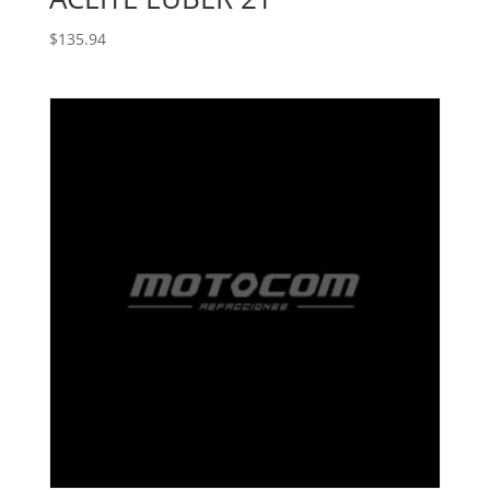
$
135.94