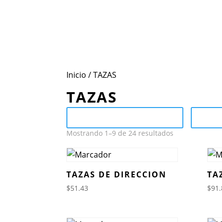
Inicio
Conoce Mot
Inicio
/ TAZAS
TAZAS
Send Catalog (PDF)
Ca
Mostrando 1–9 de 24 resultados
TAZAS DE DIRECCION
TA
$
51.43
$
91.