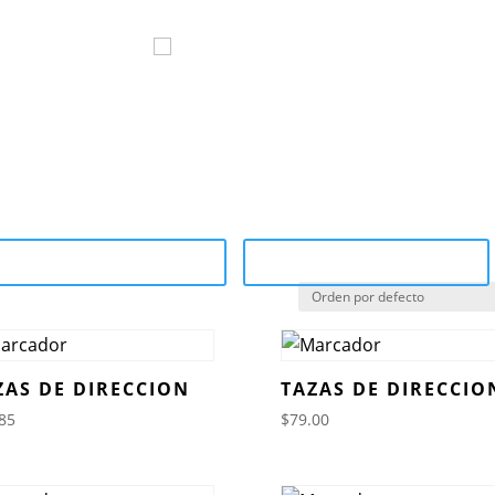
ocom
Marcas
Sucursales
¿Por qué 
tegory Catalog (PDF)
Sale Catalog (PDF)
ZAS DE DIRECCION
TAZAS DE DIRECCIO
85
$
79.00