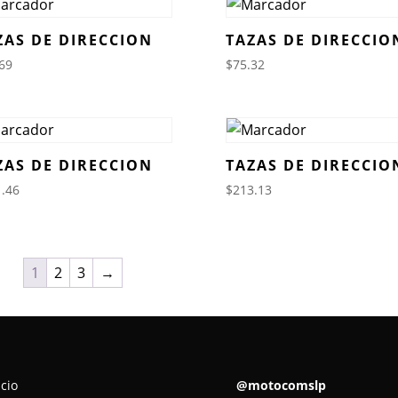
ZAS DE DIRECCION
TAZAS DE DIRECCIO
69
$
75.32
ZAS DE DIRECCION
TAZAS DE DIRECCIO
.46
$
213.13
1
2
3
→
icio
@motocomslp