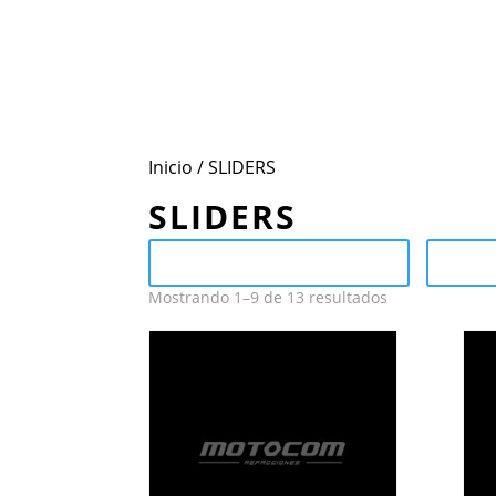
Inicio
Conoce Motocom
Mar
Inicio
/ SLIDERS
SLIDERS
Send Catalog (PDF)
Ca
Mostrando 1–9 de 13 resultados