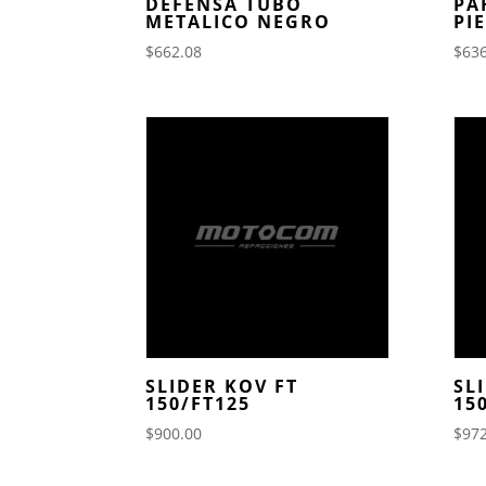
DEFENSA TUBO
PA
METALICO NEGRO
PI
$
662.08
$
636
SLIDER KOV FT
SL
150/FT125
15
$
900.00
$
972