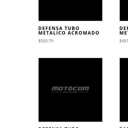
DEFENSA TUBO
DE
METALICO ACROMADO
ME
$
550.79
$
497