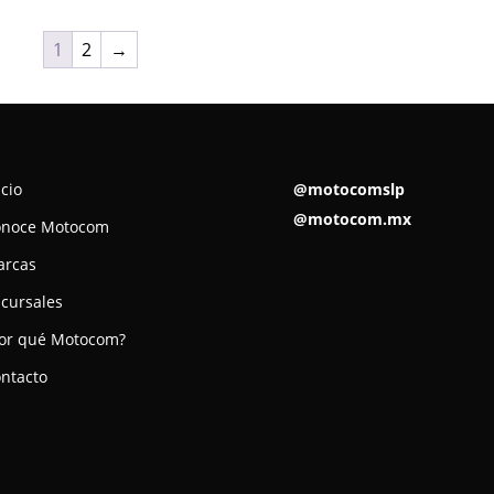
1
2
→
icio
@motocomslp
@motocom.mx
onoce Motocom
arcas
cursales
or qué Motocom?
ntacto