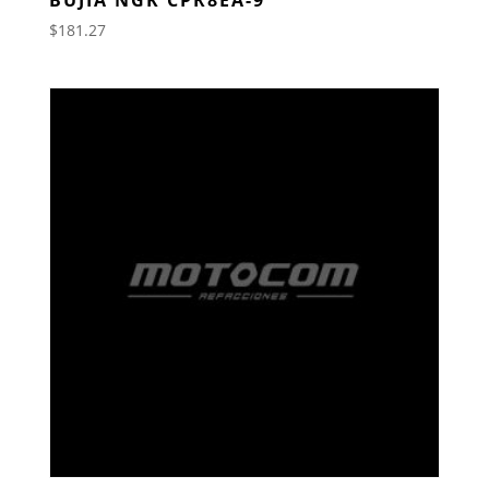
$
181.27