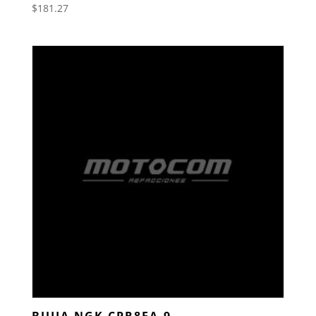
$
181.27
BUJIA NGK CPR8EA-9