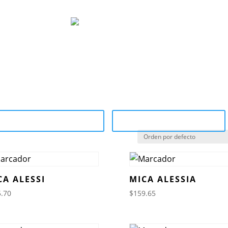
ocom
Marcas
Sucursales
¿Por qué 
tegory Catalog (PDF)
Sale Catalog (PDF)
CA ALESSI
MICA ALESSIA
.70
$
159.65