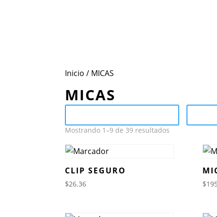
Inicio
Conoce Mot
Inicio
/ MICAS
MICAS
Send Catalog (PDF)
Ca
Mostrando 1–9 de 39 resultados
CLIP SEGURO
MI
$
26.36
$
195