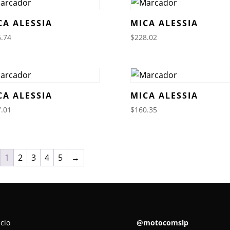
CA ALESSIA
MICA ALESSIA
.74
$
228.02
CA ALESSIA
MICA ALESSIA
.01
$
160.35
1
2
3
4
5
→
icio
@motocomslp