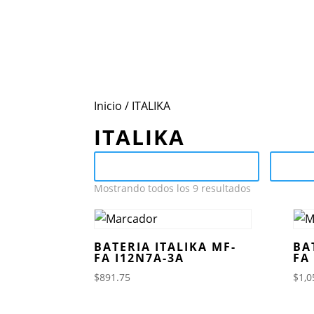
Inicio
Conoce Mot
Inicio
/ ITALIKA
ITALIKA
Send Catalog (PDF)
Ca
Mostrando todos los 9 resultados
BATERIA ITALIKA MF-
BA
FA I12N7A-3A
FA
$
891.75
$
1,0