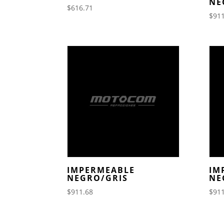
NE
$
616.71
$
911
IMPERMEABLE
IM
NEGRO/GRIS
NE
$
911.68
$
911