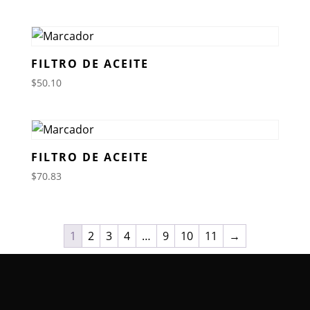
FILTRO DE ACEITE
$
50.10
FILTRO DE ACEITE
$
70.83
1
2
3
4
…
9
10
11
→