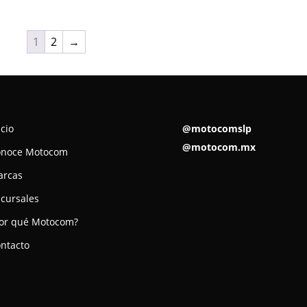
1
2
→
icio
@motocomslp
@motocom.mx
onoce Motocom
arcas
cursales
or qué Motocom?
ntacto