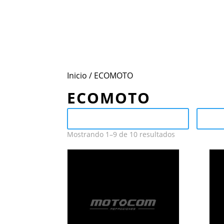
Inicio
Conoce Motoc
Inicio
/ ECOMOTO
ECOMOTO
Send Catalog (PDF)
C
Mostrando 1–9 de 10 resultados