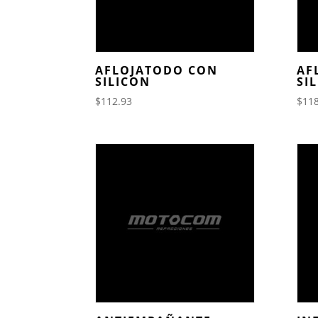
AFLOJATODO CON
AF
SILICON
SI
$
112.93
$
118