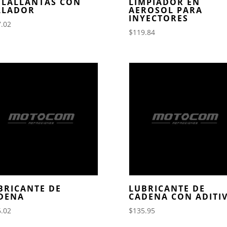
FLALLANTAS CON
LIMPIADOR EN
LLADOR
AEROSOL PARA
INYECTORES
.02
$
119.84
BRICANTE DE
LUBRICANTE DE
DENA
CADENA CON ADITI
.02
$
135.95