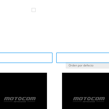
om
Marcas
Sucursales
¿Por q
ategory Catalog (PDF)
Sale Catalog (PDF)