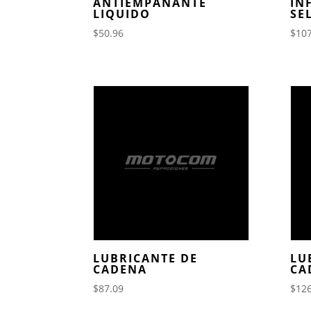
ANTIEMPAÑANTE
IN
LIQUIDO
SE
$
50.96
$
107
LUBRICANTE DE
LU
CADENA
CA
$
87.09
$
126