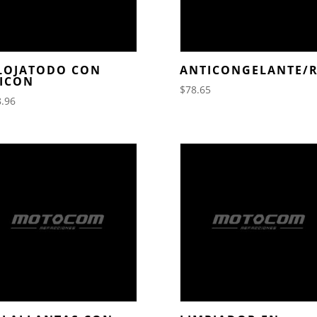
LOJATODO CON
ANTICONGELANTE/R
LICON
$
78.65
.96