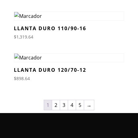
LLANTA DURO 110/90-16
$
1,319.64
LLANTA DURO 120/70-12
$
898.64
1
2
3
4
5
→