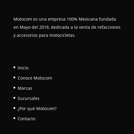
Motocom es una empresa 100% Mexicana fundada
en Mayo del 2018, dedicada a la venta de refacciones
y accesorios para motocicletas.
Inicio
Conoce Motocom
Marcas
Sucursales
¿Por qué Motocom?
Contacto