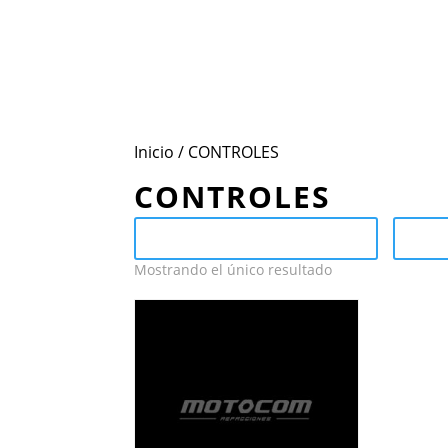
Inicio
Conoce Motocom
Mar
Inicio
/ CONTROLES
CONTROLES
Send Catalog (PDF)
C
Mostrando el único resultado