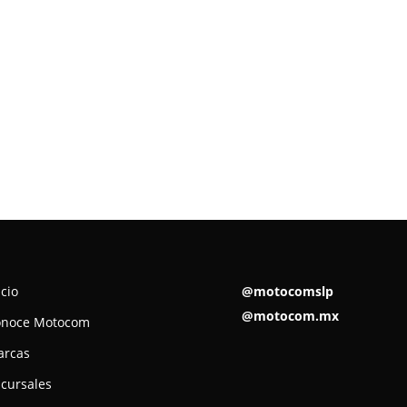
icio
@motocomslp
@motocom.mx
onoce Motocom
arcas
cursales