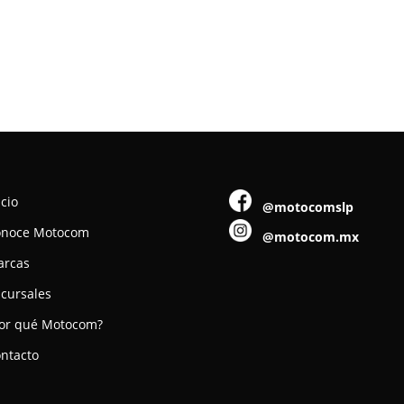
icio
@motocomslp
onoce Motocom
@motocom.mx
arcas
cursales
or qué Motocom?
ntacto