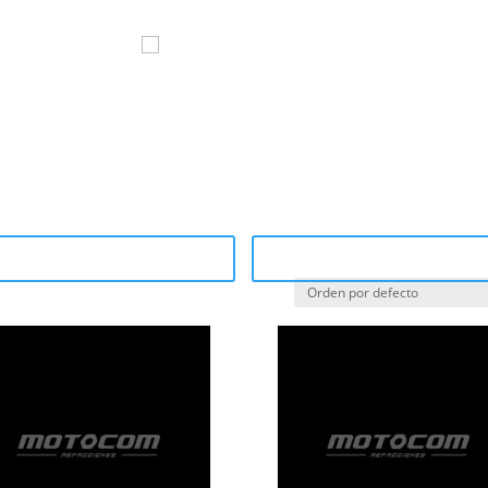
om
Marcas
Sucursales
¿Por q
ategory Catalog (PDF)
Sale Catalog (PDF)