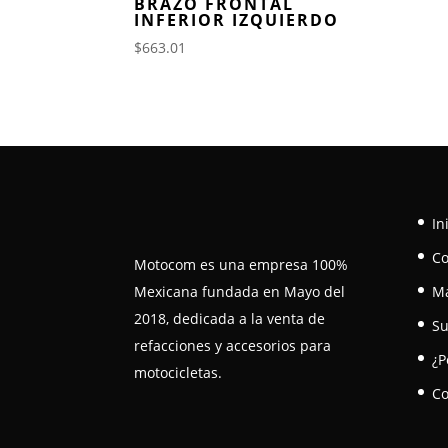
BRAZO FRONTAL
INFERIOR IZQUIERDO
$
663.01
In
C
Motocom es una empresa 100%
Mexicana fundada en Mayo del
M
2018, dedicada a la venta de
Su
refacciones y accesorios para
¿P
motocicletas.
Co