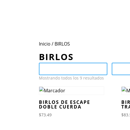
Inicio
Conoce Mot
Inicio
/ BIRLOS
BIRLOS
Send Catalog (PDF)
Ca
Mostrando todos los 9 resultados
BIRLOS DE ESCAPE
BI
DOBLE CUERDA
TR
$
73.49
$
83.