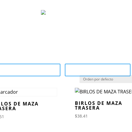
ocom
Marcas
Sucursales
¿Por qué 
tegory Catalog (PDF)
Sale Catalog (PDF)
BIRLOS DE MAZA
RLOS DE MAZA
TRASERA
ASERA
$
38.41
51