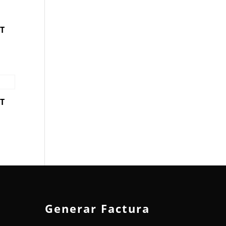
T
T
Generar Factura