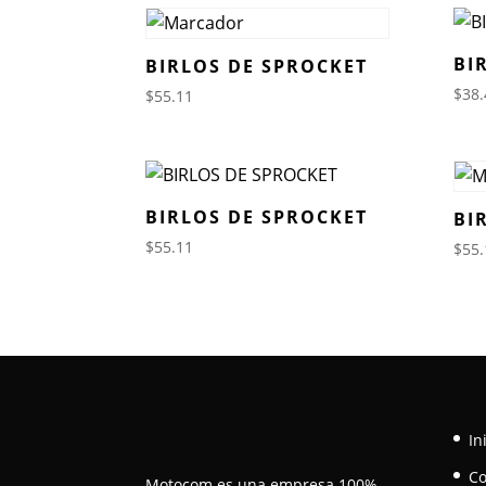
BI
BIRLOS DE SPROCKET
$
38.
$
55.11
BIRLOS DE SPROCKET
BI
$
55.11
$
55.
In
C
Motocom es una empresa 100%