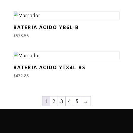
BATERIA ACIDO YB6L-B
$
573.56
BATERIA ACIDO YTX4L-BS
$
432.88
1
2
3
4
5
→